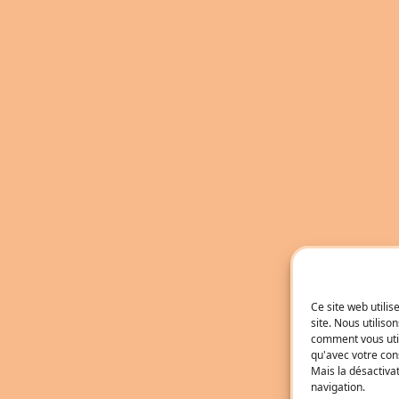
Ce site web utili
site. Nous utilis
comment vous util
qu'avec votre con
Mais la désactiva
navigation.