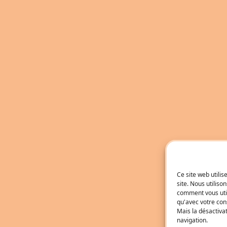
Ce site web utili
site. Nous utilis
comment vous util
qu'avec votre con
Mais la désactiva
navigation.