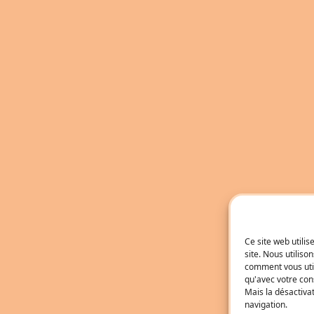
Ce site web utili
site. Nous utilis
comment vous util
qu'avec votre con
Mais la désactiva
navigation.