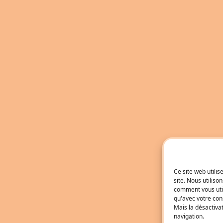
Ce site web utili
site. Nous utilis
comment vous util
qu'avec votre con
Mais la désactiva
navigation.